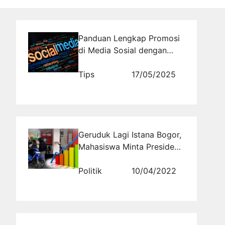
Panduan Lengkap Promosi
di Media Sosial dengan
Jasa Social Media
Management dari
Tips
17/05/2025
Rajakomen.com untuk
Meningkatkan Branding
Bisnis Anda
Geruduk Lagi Istana Bogor,
Mahasiswa Minta Presiden
Jokowi Kaji Ulang Kenaikan
BBM dan LPG
Politik
10/04/2022