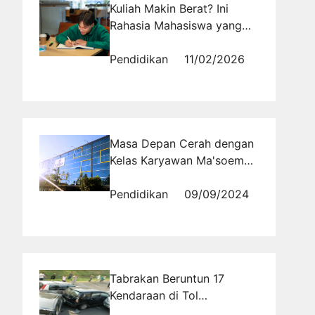
Kuliah Makin Berat? Ini
Rahasia Mahasiswa yang
Tetap Tangguh di Tengah
Tekanan Akademik
Pendidikan
11/02/2026
Masa Depan Cerah dengan
Kelas Karyawan Ma'soem
University di Bandung
Pendidikan
09/09/2024
Tabrakan Beruntun 17
Kendaraan di Tol
Cipularang, Sopir Kabur