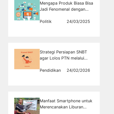
Mengapa Produk Biasa Bisa
Jadi Fenomenal dengan
Strategi Viral?
Politik
24/03/2025
Strategi Persiapan SNBT
agar Lolos PTN melalui
Simulasi dan Evaluasi
Terstruktur
Pendidikan
24/02/2026
Manfaat Smartphone untuk
Merencanakan Liburan
yang Lebih Efisien