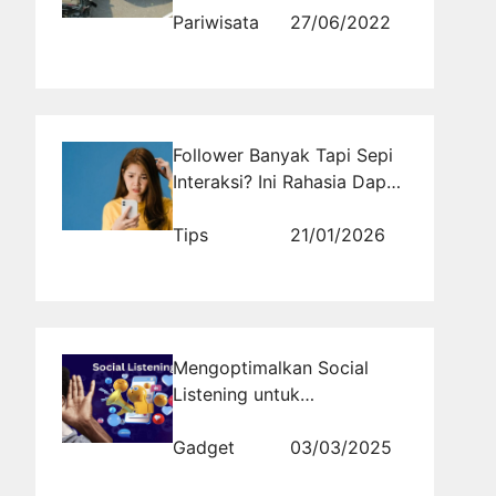
Pariwisata
27/06/2022
Follower Banyak Tapi Sepi
Interaksi? Ini Rahasia Dapat
Follower Real yang Bikin
Akun Hidup Lagi!
Tips
21/01/2026
Mengoptimalkan Social
Listening untuk
Menghadapi Perubahan
Tren Pasar
Gadget
03/03/2025