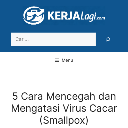
Langsung
ke
isi
Search
Menu
5 Cara Mencegah dan
Mengatasi Virus Cacar
(Smallpox)