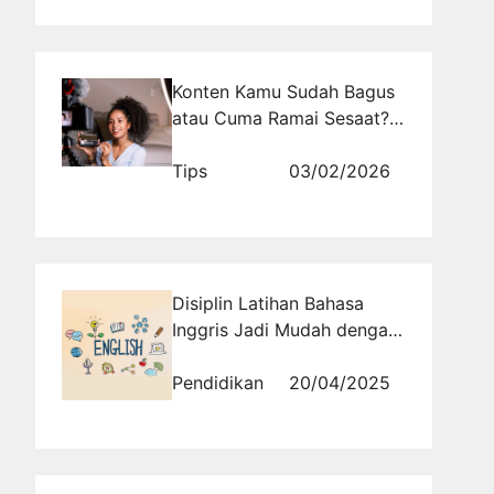
Konten Kamu Sudah Bagus
atau Cuma Ramai Sesaat?
Ini Jawaban yang Sering
Bikin Kaget
Tips
03/02/2026
Disiplin Latihan Bahasa
Inggris Jadi Mudah dengan
Tryout Harian Ini!
Pendidikan
20/04/2025