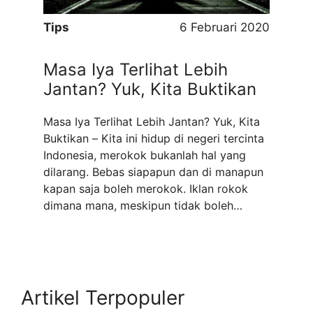
Tips
6 Februari 2020
Masa Iya Terlihat Lebih
Jantan? Yuk, Kita Buktikan
Masa Iya Terlihat Lebih Jantan? Yuk, Kita
Buktikan – Kita ini hidup di negeri tercinta
Indonesia, merokok bukanlah hal yang
dilarang. Bebas siapapun dan di manapun
kapan saja boleh merokok. Iklan rokok
dimana mana, meskipun tidak boleh
mempertontonkan adegan menghisap
rokok secara eksplit, berjamur di mana-
mana. Akibatnya tidak sedikit pemuda
pemudi Indonesia terkena imbas dari ...
Read more
Artikel Terpopuler