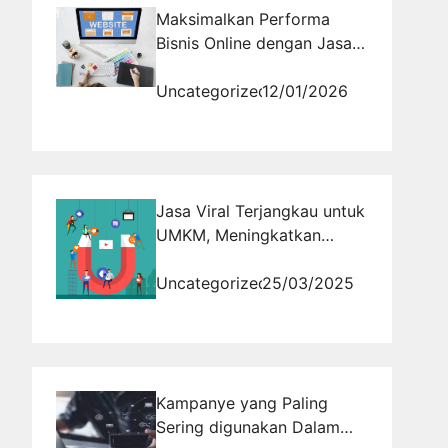
Maksimalkan Performa
Bisnis Online dengan Jasa
Promosi Website
Uncategorized
12/01/2026
Jasa Viral Terjangkau untuk
UMKM, Meningkatkan
Popularitas dan Penjualan,
Jasa Viral Murah
Uncategorized
25/03/2025
Kampanye yang Paling
Sering digunakan Dalam