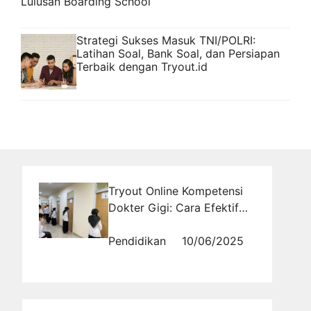
Lulusan Boarding School
Strategi Sukses Masuk TNI/POLRI:
Latihan Soal, Bank Soal, dan Persiapan
Terbaik dengan Tryout.id
Tryout Online Kompetensi
Dokter Gigi: Cara Efektif
Menghadapi Ujian dengan
Persiapan Mental yang
Pendidikan
10/06/2025
Matang