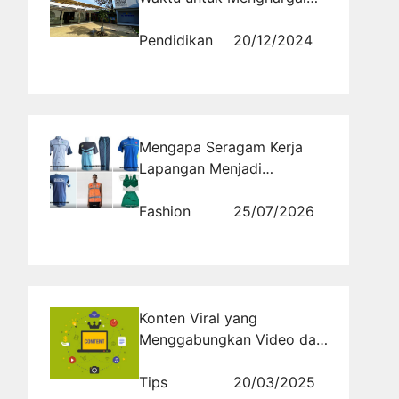
Usaha dan Proses Belajar
Pendidikan
20/12/2024
Mengapa Seragam Kerja
Lapangan Menjadi
Keharusan di Era Modern
Fashion
25/07/2026
Konten Viral yang
Menggabungkan Video dan
Musik: Resep Sederhana
untuk Sukses Besar
Tips
20/03/2025