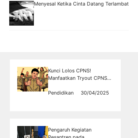
Menyesal Ketika Cinta Datang Terlambat
Kunci Lolos CPNS!
Manfaatkan Tryout CPNS
Gratis Full di Tryout.id dan
Pelajari Tipsnya
Pendidikan
30/04/2025
Pengaruh Kegiatan
Pesantren pada