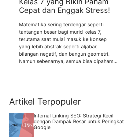
Kelas 7 yang Bikin Paham
Cepat dan Enggak Stress!
Matematika sering terdengar seperti
tantangan besar bagi murid kelas 7,
terutama saat mulai masuk ke konsep
yang lebih abstrak seperti aljabar,
bilangan negatif, dan bangun geometri.
Namun sebenarnya, semua bisa dipahami
dengan cara belajar yang tepat. Dalam
artikel ini, kita akan membahas kata kunci
matematika kelas 7 lengkap dari dasar
hingga mahir sebagai pendekatan belajar
...
Read more
Artikel Terpopuler
Internal Linking SEO: Strategi Kecil
dengan Dampak Besar untuk Peringkat
Google