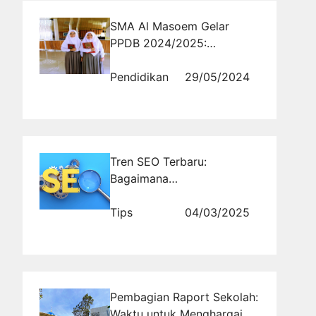
SMA Al Masoem Gelar
PPDB 2024/2025:
Kesempatan Emas Bagi
Siswa Berprestasi
Pendidikan
29/05/2024
Tren SEO Terbaru:
Bagaimana
Menggunakannya untuk
Promosi Usaha Anda?
Tips
04/03/2025
Pembagian Raport Sekolah:
Waktu untuk Menghargai