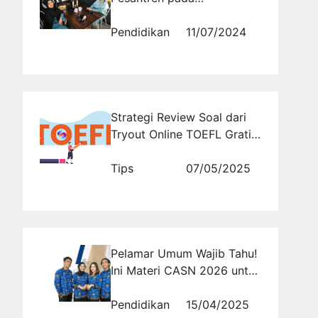
Pengembangan Spiritual
Santri di Al Masoem
Pendidikan
11/07/2024
Strategi Review Soal dari
Tryout Online TOEFL Gratis
untuk Peningkatan Skor
Tips
07/05/2025
Pelamar Umum Wajib Tahu!
Ini Materi CASN 2026 untuk
Semua Formasi
Pendidikan
15/04/2025