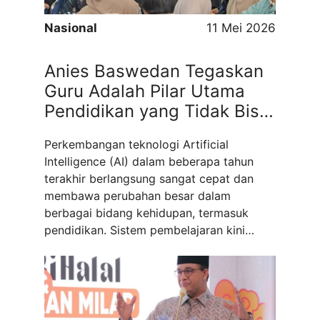
Nasional
11 Mei 2026
Anies Baswedan Tegaskan
Guru Adalah Pilar Utama
Pendidikan yang Tidak Bisa
Digantikan oleh Kecerdasan
Perkembangan teknologi Artificial
Buatan AI
Intelligence (AI) dalam beberapa tahun
terakhir berlangsung sangat cepat dan
membawa perubahan besar dalam
berbagai bidang kehidupan, termasuk
pendidikan. Sistem pembelajaran kini
bergerak menuju era digital yang serba
otomatis, cepat, dan berbasis data. Siswa
dapat mengakses informasi kapan saja,
memahami materi melalui penjelasan
instan, bahkan mendapatkan bantuan