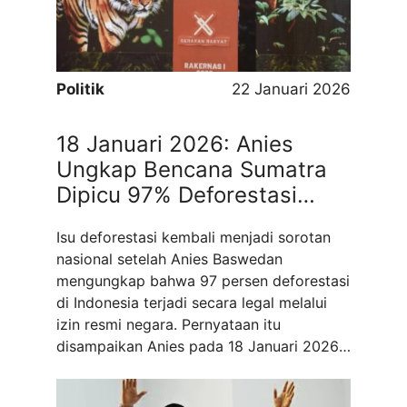
membawa pendekatan rasional dan
berbasis ...
Read more
Politik
22 Januari 2026
18 Januari 2026: Anies
Ungkap Bencana Sumatra
Dipicu 97% Deforestasi
Legal, 20 Januari 2026
Isu deforestasi kembali menjadi sorotan
Prabowo Merespons Cabut
nasional setelah Anies Baswedan
Izin 28 Perusahaan
mengungkap bahwa 97 persen deforestasi
di Indonesia terjadi secara legal melalui
izin resmi negara. Pernyataan itu
disampaikan Anies pada 18 Januari 2026
dalam Rapat Kerja Nasional (Rakernas) I
Ormas Gerakan Rakyat di Jakarta, yang