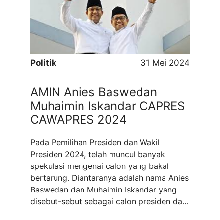
sekaligus menjadi kritik keras terhadap
tata kelola lingkungan dan kebijakan
perizinan sumber ...
Read more
Politik
31 Mei 2024
AMIN Anies Baswedan
Muhaimin Iskandar CAPRES
CAWAPRES 2024
Pada Pemilihan Presiden dan Wakil
Presiden 2024, telah muncul banyak
spekulasi mengenai calon yang bakal
bertarung. Diantaranya adalah nama Anies
Baswedan dan Muhaimin Iskandar yang
disebut-sebut sebagai calon presiden dan
calon wakil presiden. Kedua tokoh ini telah