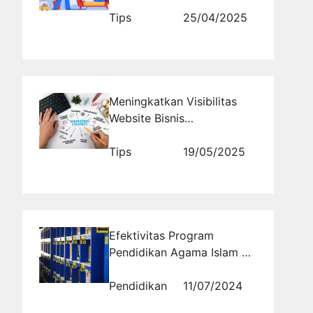
Wawasan Bisnis yang
Bernilai
Tips
25/04/2025
Meningkatkan Visibilitas
Website Bisnis
Dropshipping Anda dengan
Teknik Promosi Efektif
Tips
19/05/2025
Efektivitas Program
Pendidikan Agama Islam di
Pesantren Modern Al
Masoem
Pendidikan
11/07/2024