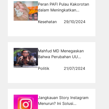
Peran PAFI Pulau Kakorotan
dalam Meningkatkan
Kesadaran Masyarakat
tentang Bahaya
Kesehatan
29/10/2024
Mengkonsumsi Obat
Sembarangan
Mahfud MD Menegaskan
Bahwa Perubahan UU
Harus Melalui Proses
Legislasi yang Benar
Politik
21/07/2024
Jangkauan Story Instagram
Menurun? Ini Solusi