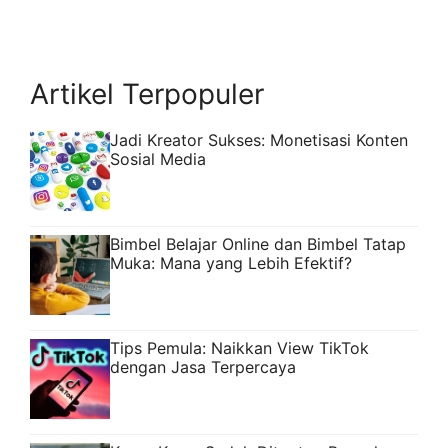
menunjukkan kinerja serta popularitas
yang cukup kuat di masyarakat. Anies
Baswedan, yang kini menjabat sebagai
Gubernur DKI Jakarta, ...
Read more
Artikel Terpopuler
Jadi Kreator Sukses: Monetisasi Konten
Sosial Media
Bimbel Belajar Online dan Bimbel Tatap
Muka: Mana yang Lebih Efektif?
Tips Pemula: Naikkan View TikTok
dengan Jasa Terpercaya