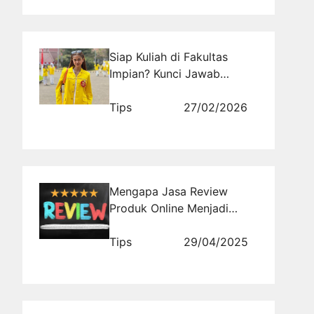
Siap Kuliah di Fakultas
Impian? Kunci Jawab
Seleksi Masuk UI Soshum
yang Harus Kamu Kuasai
Tips
27/02/2026
Mengapa Jasa Review
Produk Online Menjadi
Strategi Penting di Era
Digital?
Tips
29/04/2025