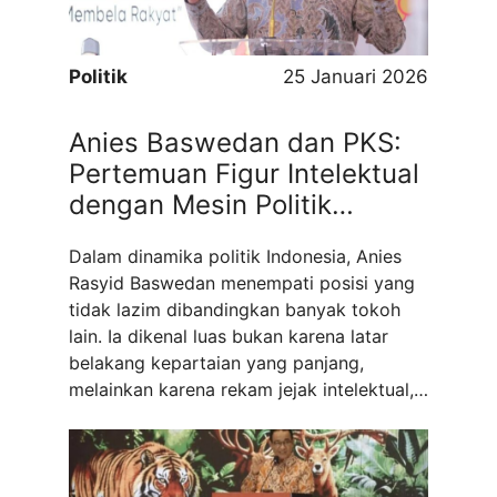
belajar tanpa harus selalu bergantung ...
Read more
Politik
25 Januari 2026
Anies Baswedan dan PKS:
Pertemuan Figur Intelektual
dengan Mesin Politik
Modern
Dalam dinamika politik Indonesia, Anies
Rasyid Baswedan menempati posisi yang
tidak lazim dibandingkan banyak tokoh
lain. Ia dikenal luas bukan karena latar
belakang kepartaian yang panjang,
melainkan karena rekam jejak intelektual,
pengalaman akademik, serta keterlibatan
aktif dalam isu-isu sosial dan kebangsaan.
Karakter tersebut menjadikan Anies
sebagai figur yang kerap dipersepsikan