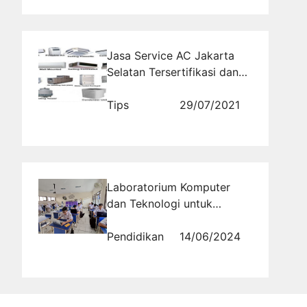
Jasa Service AC Jakarta
Selatan Tersertifikasi dan
Terpercaya
Tips
29/07/2021
Laboratorium Komputer
dan Teknologi untuk
Ekstrakurikuler IT di SMA
Islam Al Masoem Bandung
Pendidikan
14/06/2024