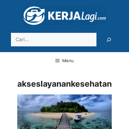
Langsung
ke
isi
Search
Menu
akseslayanankesehatan