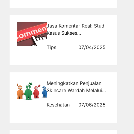
Jasa Komentar Real: Studi
Kasus Sukses
Penggunaannya di Niche
Fashion & Lifestyle
Tips
07/04/2025
Meningkatkan Penjualan
Skincare Wardah Melalui
Jasa Social Media yang
Efektif
Kesehatan
07/06/2025