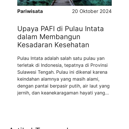
Pariwisata
20 Oktober 2024
Upaya PAFI di Pulau Intata
dalam Membangun
Kesadaran Kesehatan
Pulau Intata adalah salah satu pulau yan
terletak di Indonesia, tepatnya di Provinsi
Sulawesi Tengah. Pulau ini dikenal karena
keindahan alamnya yang masih alami,
dengan pantai berpasir putih, air laut yang
jernih, dan keanekaragaman hayati yang
kaya. Selain itu, pulau Intata sering menjadi
tujuan bagi para wisatawan yang ingin
menikmati aktivitas snorkeling, diving, dan
menjelajahi ...
Read more