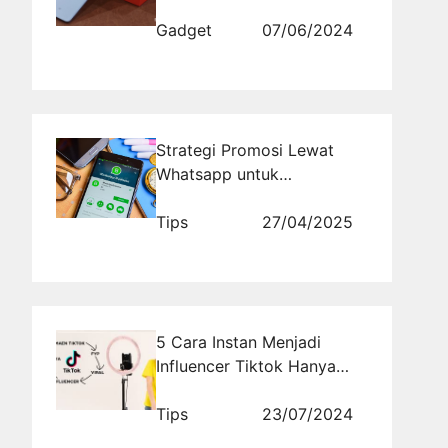
Spek dan Harga Resminya
Gadget
07/06/2024
Strategi Promosi Lewat
Whatsapp untuk
Meningkatkan Penjualan
Kilat
Tips
27/04/2025
5 Cara Instan Menjadi
Influencer Tiktok Hanya
Dalam Waktu 1 Bulan
Tips
23/07/2024