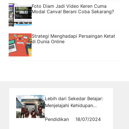
Foto Diam Jadi Video Keren Cuma
Modal Canva! Berani Coba Sekarang?
Strategi Menghadapi Persaingan Ketat
di Dunia Online
Lebih dari Sekedar Belajar:
Menjelajahi Kehidupan
Kampus yang Beragam dan
Menyenangkan di Bandung
Pendidikan
18/07/2024