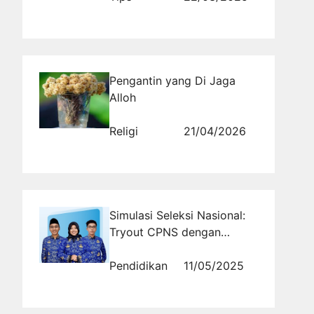
Pengantin yang Di Jaga
Alloh
Religi
21/04/2026
Simulasi Seleksi Nasional:
Tryout CPNS dengan
Ranking Nasional yang
Mirip CAT BKN
Pendidikan
11/05/2025