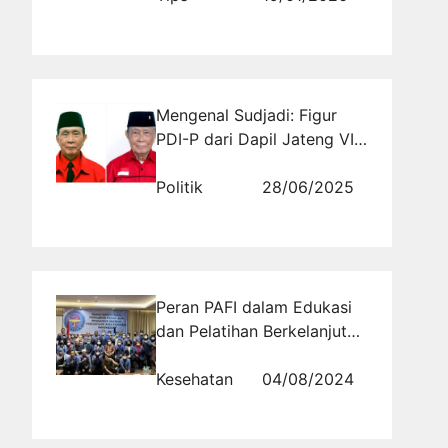
Mengenal Sudjadi: Figur
PDI-P dari Dapil Jateng VI
yang Selalu Hadir di Tengah
Warga
Politik
28/06/2025
Peran PAFI dalam Edukasi
dan Pelatihan Berkelanjutan
bagi Profesional Farmasi
Kesehatan
04/08/2024