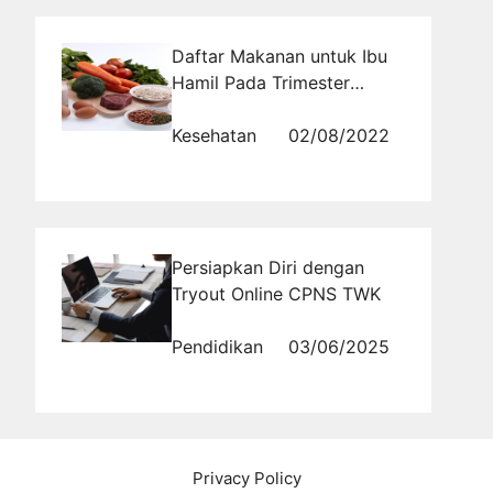
Daftar Makanan untuk Ibu
Hamil Pada Trimester
Kedua yang Harus Dipenuhi
Kesehatan
02/08/2022
Persiapkan Diri dengan
Tryout Online CPNS TWK
Pendidikan
03/06/2025
Privacy Policy