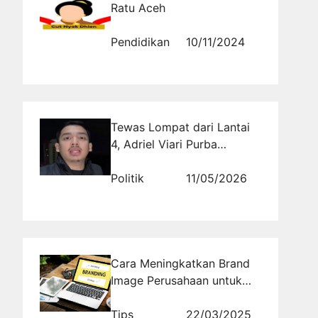
Ratu Aceh
Pendidikan
10/11/2024
Tewas Lompat dari Lantai
4, Adriel Viari Purba
Sebagai Majikan Utama
Ditetapkan Sebagai
Politik
11/05/2026
Tersangka
Cara Meningkatkan Brand
Image Perusahaan untuk
Berbagai Tujuan
Tips
22/03/2025