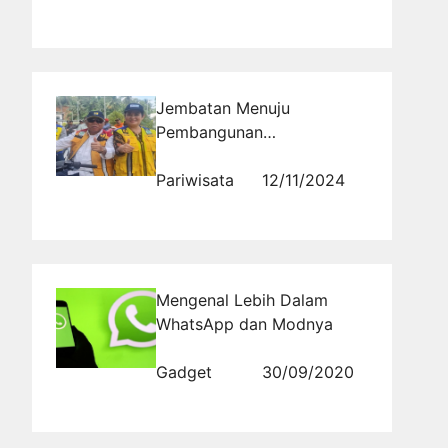
Jembatan Menuju
Pembangunan
Berkelanjutan di Pulau
Kepala
Pariwisata
12/11/2024
Mengenal Lebih Dalam
WhatsApp dan Modnya
Gadget
30/09/2020