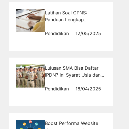
Latihan Soal CPNS:
Panduan Lengkap
Persiapan Seleksi
Kompetensi Dasar
Pendidikan
12/05/2025
Lulusan SMA Bisa Daftar
IPDN? Ini Syarat Usia dan
Pendidikan Terbaru 2026!
Pendidikan
16/04/2025
Boost Performa Website