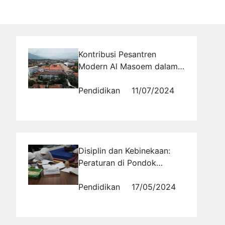
Kontribusi Pesantren
Modern Al Masoem dalam
Pendidikan Agama Islam di
Indonesia
Pendidikan
11/07/2024
Disiplin dan Kebinekaan:
Peraturan di Pondok
Pesantren Al Masoem
Bandung
Pendidikan
17/05/2024