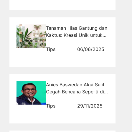
Tanaman Hias Gantung dan
Kaktus: Kreasi Unik untuk
Kolektor
Tips
06/06/2025
Anies Baswedan Akui Sulit
Cegah Bencana Seperti di
Sumatera-Aceh, Tapi Risiko
Bisa Dikurangi dengan Cara
Tips
29/11/2025
Ini