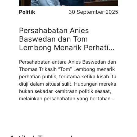
Politik
30 September 2025
Persahabatan Anies
Baswedan dan Tom
Lembong Menarik Perhatian
Publik
Persahabatan antara Anies Baswedan dan
Thomas Trikasih “Tom” Lembong menarik
perhatian publik, terutama ketika kisah itu
diuji dalam situasi sulit. Hubungan mereka
bukan sekadar kemitraan politik sesaat,
melainkan persahabatan yang bertahan
puluhan tahun, dengan dinamika suka dan
duka. Awal Perkenalan dan Kecocokan
Menurut Tom Lembong sendiri, ia mulai
mengenal Anies sekitar tahun 2005 saat
Anies ...
Read more