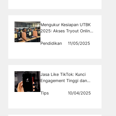
Mengukur Kesiapan UTBK
2025: Akses Tryout Online
Gratis UTBK 2025 Skala
Nasional
Pendidikan
11/05/2025
Jasa Like TikTok: Kunci
Engagement Tinggi dan
Popularitas Instan
Tips
10/04/2025