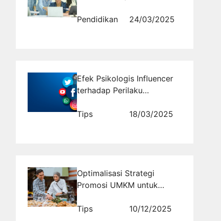
Antonim Baru
Pendidikan
24/03/2025
Efek Psikologis Influencer
terhadap Perilaku
Konsumen
Tips
18/03/2025
Optimalisasi Strategi
Promosi UMKM untuk
Mendorong Pertumbuhan
Bisnis yang Berkelanjutan
Tips
10/12/2025