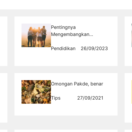
Pentingnya
Mengembangkan
Keterampilan Sosial bagi
Siswa SMP
Pendidikan
26/09/2023
Omongan Pakde, benar
Tips
27/09/2021