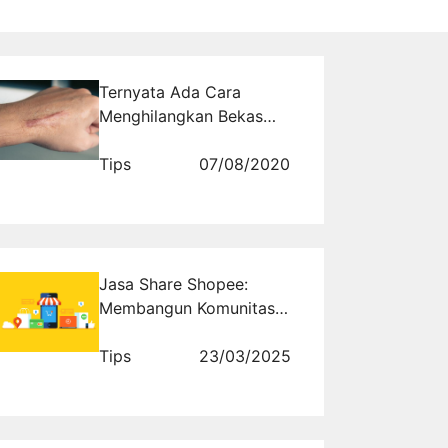
Ternyata Ada Cara
Menghilangkan Bekas
Luka atau Keloid
Tips
07/08/2020
Jasa Share Shopee:
Membangun Komunitas
Pembeli yang Aktif di
Shopee
Tips
23/03/2025