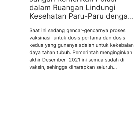
dalam Ruangan Lindungi
Kesehatan Paru-Paru dengan
Penggunaan Air Purifier
Saat ini sedang gencar-gencarnya proses
vaksinasi untuk dosis pertama dan dosis
kedua yang gunanya adalah untuk kekebalan
daya tahan tubuh. Pemerintah menginginkan
akhir Desember 2021 ini semua sudah di
vaksin, sehingga diharapkan seluruh
masyarakat Indonesia mendapatkan imunitas
terhadap bahayanya covid 19. Disamping
untuk immunity vaksin adalah cara untuk
mencegah penyebaran virus covid 19, dan
tetap ...
Read more