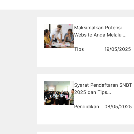
Maksimalkan Potensi
Website Anda Melalui
Strategi Guest Post yang
Efektif
Tips
19/05/2025
Syarat Pendaftaran SNBT
2025 dan Tips
Menghindari Kesalahan
Umum
Pendidikan
08/05/2025