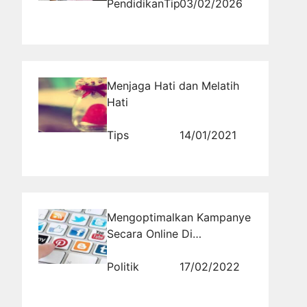
Depan Kampus?
Pendidikan
Tips
03/02/2026
Menjaga Hati dan Melatih
Hati
Tips
14/01/2021
Mengoptimalkan Kampanye
Secara Online Di
Rajakomen Aja
Politik
17/02/2022