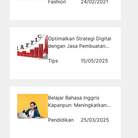
Fashion
24/02/2021
Optimalkan Strategi Digital
dengan Jasa Pembuatan
Website dan Backlink
Tips
15/05/2025
Belajar Bahasa Inggris
Kapanpun: Meningkatkan
Keterampilan
Mendengarkan
Pendidikan
25/03/2025