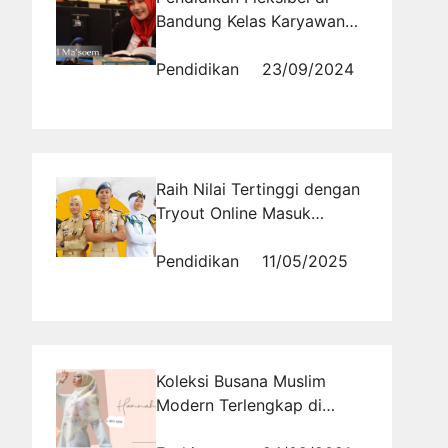
Bandung Kelas Karyawan
Ma'soem University untuk
Pekerja Aktif
Pendidikan
23/09/2024
Raih Nilai Tertinggi dengan
Tryout Online Masuk
Sekolah Kedinasan Berbasis
CBT Nasional
Pendidikan
11/05/2025
Koleksi Busana Muslim
Modern Terlengkap di
Bandung