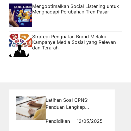
Mengoptimalkan Social Listening untuk
Menghadapi Perubahan Tren Pasar
Strategi Penguatan Brand Melalui
Kampanye Media Sosial yang Relevan
dan Terarah
Latihan Soal CPNS:
Panduan Lengkap
Persiapan Seleksi
Kompetensi Dasar
Pendidikan
12/05/2025