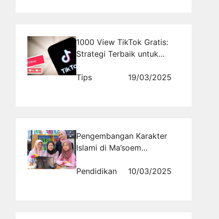
1000 View TikTok Gratis:
Strategi Terbaik untuk
Pemula dan Pro
Tips
19/03/2025
Pengembangan Karakter
Islami di Ma’soem
University: Membentuk
Identitas dan Kepribadian
Pendidikan
10/03/2025
Berkualitas