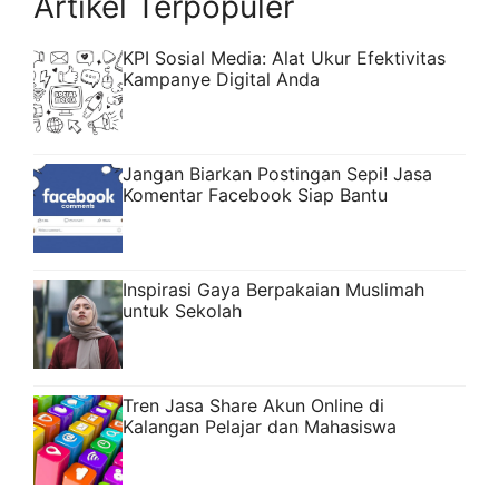
Artikel Terpopuler
more
KPI Sosial Media: Alat Ukur Efektivitas
Kampanye Digital Anda
Jangan Biarkan Postingan Sepi! Jasa
Komentar Facebook Siap Bantu
Inspirasi Gaya Berpakaian Muslimah
untuk Sekolah
Tren Jasa Share Akun Online di
Kalangan Pelajar dan Mahasiswa