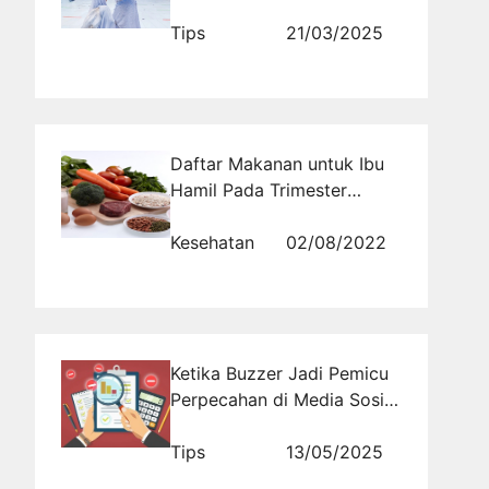
Promosi Travel Umroh dan
Haji
Tips
21/03/2025
Daftar Makanan untuk Ibu
Hamil Pada Trimester
Kedua yang Harus Dipenuhi
Kesehatan
02/08/2022
Ketika Buzzer Jadi Pemicu
Perpecahan di Media Sosial
Saat Pilkada
Tips
13/05/2025