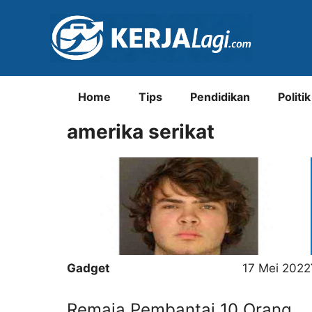
Langsung
ke
isi
Home
Tips
Pendidikan
Politik
amerika serikat
Gadget
17 Mei 2022
Remaja Pembantai 10 Orang