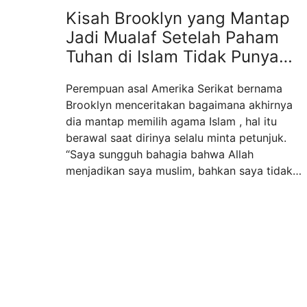
Kisah Brooklyn yang Mantap
Jadi Mualaf Setelah Paham
Tuhan di Islam Tidak Punya
Anak
Perempuan asal Amerika Serikat bernama
Brooklyn menceritakan bagaimana akhirnya
dia mantap memilih agama Islam , hal itu
berawal saat dirinya selalu minta petunjuk.
“Saya sungguh bahagia bahwa Allah
menjadikan saya muslim, bahkan saya tidak
bisa menggambarkan rasanya,” ucap Brooklyn
dikutip dari channel Youtube Ayatuna
Ambassador, Kamis (2/11/2021). Ia
sebelumnya adalah penganut Kristen namun
dirinya selalu ...
Read more