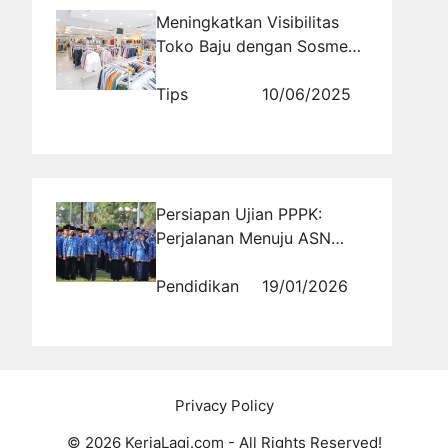
Meningkatkan Visibilitas
Toko Baju dengan Sosmed
Branding Melalui
Rajakomen.com
Tips
10/06/2025
Persiapan Ujian PPPK:
Perjalanan Menuju ASN
yang Sukses
Pendidikan
19/01/2026
Privacy Policy
© 2026 KerjaLagi.com - All Rights Reserved!