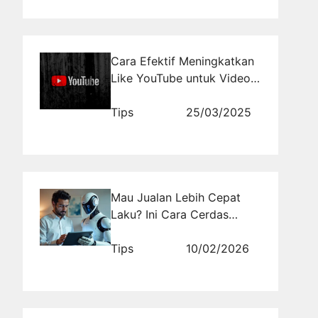
Cara Efektif Meningkatkan
Like YouTube untuk Video
yang Lebih Populer
Tips
25/03/2025
Mau Jualan Lebih Cepat
Laku? Ini Cara Cerdas
Memanfaatkan Teknologi AI
untuk Riset Produk!
Tips
10/02/2026