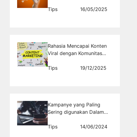
Viral dari Rajakomen.com
yang Dapat Membantu
Tips
16/05/2025
Anda
Rahasia Mencapai Konten
Viral dengan Komunitas
Pengguna Asli
Tips
19/12/2025
Kampanye yang Paling
Sering digunakan Dalam
Pemasaran Digital
Tips
14/06/2024