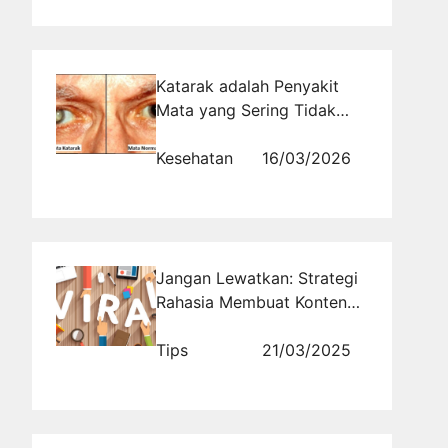
Katarak adalah Penyakit
Mata yang Sering Tidak
disadari Hingga Terlambat
Penanganannya
Kesehatan
16/03/2026
Jangan Lewatkan: Strategi
Rahasia Membuat Konten
Viral di Era Digital
Tips
21/03/2025