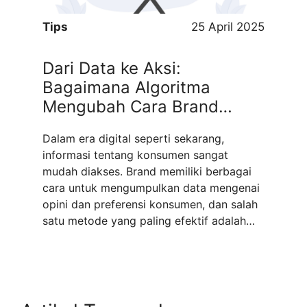
Tips
25 April 2025
Dari Data ke Aksi:
Bagaimana Algoritma
Mengubah Cara Brand
Merespons Konsumen
Dalam era digital seperti sekarang,
informasi tentang konsumen sangat
mudah diakses. Brand memiliki berbagai
cara untuk mengumpulkan data mengenai
opini dan preferensi konsumen, dan salah
satu metode yang paling efektif adalah
menggunakan algoritma untuk analisis
sentimen. Algoritma ini memungkinkan
perusahaan untuk memahami perasaan
dan pandangan konsumen terhadap
produk atau layanan mereka dengan lebih