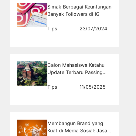
Simak Berbagai Keuntungan
Banyak Followers di IG
Tips
23/07/2024
Calon Mahasiswa Ketahui
Update Terbaru Passing
Grade SNBT UI 2026 untuk
Semua Jurusan
Tips
11/05/2025
Membangun Brand yang
Kuat di Media Sosial: Jasa