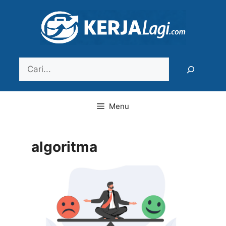
Langsung
ke
isi
Search
Menu
algoritma