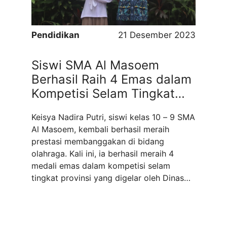
Pendidikan
21 Desember 2023
Siswi SMA Al Masoem
Berhasil Raih 4 Emas dalam
Kompetisi Selam Tingkat
Provinsi
Keisya Nadira Putri, siswi kelas 10 – 9 SMA
Al Masoem, kembali berhasil meraih
prestasi membanggakan di bidang
olahraga. Kali ini, ia berhasil meraih 4
medali emas dalam kompetisi selam
tingkat provinsi yang digelar oleh Dinas
Pendidikan Kabupaten Sumedang,
beberapa waktu lalu. Empat medali emas
yang diraih Keisya Nadira Putri adalah
untuk kategori: Girls 15 ...
Read more