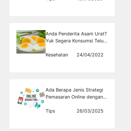
Anda Penderita Asam Urat?
Yuk Segera Konsumsi Telur
Yang Ampuh Hilangkan
Nyeri Sendi
Kesehatan
24/04/2022
Ada Berapa Jenis Strategi
Pemasaran Online dengan
Teknik Storytelling?
Tips
26/03/2025