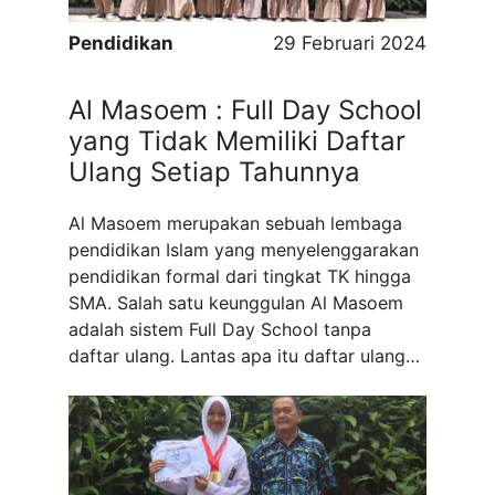
Pendidikan
29 Februari 2024
Al Masoem : Full Day School
yang Tidak Memiliki Daftar
Ulang Setiap Tahunnya
Al Masoem merupakan sebuah lembaga
pendidikan Islam yang menyelenggarakan
pendidikan formal dari tingkat TK hingga
SMA. Salah satu keunggulan Al Masoem
adalah sistem Full Day School tanpa
daftar ulang. Lantas apa itu daftar ulang?
Daftar ulang adalah urutan prosedur
administrasi yang wajib dilakukan oleh
setiap calon peserta didik (CPD) yang
sudah mendaftar melalui salah satu ...
Read more